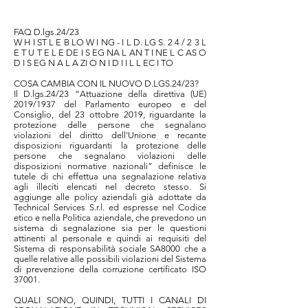
FAQ D.lgs.24/23
W H I ST L E B LO W I NG - I L D. LG S. 2 4 / 2 3 L
E T U T E L E DE I S EG NA L AN T I NE L C AS O
D I S EG N A L A ZI O N I D I I L L EC I TO
COSA CAMBIA CON IL NUOVO D.LGS.24/23?
Il D.lgs.24/23 “Attuazione della direttiva (UE)
2019/1937 del Parlamento europeo e del
Consiglio, del 23 ottobre 2019, riguardante la
protezione delle persone che segnalano
violazioni del diritto dell'Unione e recante
disposizioni riguardanti la protezione delle
persone che segnalano violazioni delle
disposizioni normative nazionali” definisce le
tutele di chi effettua una segnalazione relativa
agli illeciti elencati nel decreto stesso. Si
aggiunge alle policy aziendali già adottate da
Technical Services S.r.l. ed espresse nel Codice
etico e nella Politica aziendale, che prevedono un
sistema di segnalazione sia per le questioni
attinenti al personale e quindi ai requisiti del
Sistema di responsabilità sociale SA8000 che a
quelle relative alle possibili violazioni del Sistema
di prevenzione della corruzione certificato ISO
37001.
QUALI SONO, QUINDI, TUTTI I CANALI DI