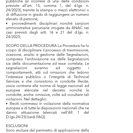
pubbliche (al ricorrere di una delle condizioni
previste all’art. 15, comma 1, del d.lgs. n.
24/2023), tramite la stampa o mezzi elettronici o
di diffusione in grado di raggiungere un numero
elevato di persone;
▪ provvedimenti disciplinari nonché sanzioni
amministrative pecuniarie irrogate da ANAC nei
casi previsti dagli artt. 16 e 21 del d.lgs. n.
24/2023;
SCOPO DELLA PROCEDURA La Procedura ha lo
scopo di disciplinare il processo di trasmissione,
ricezione, analisi e gestione delle Segnalazioni,
compresa l’archiviazione sia delle Segnalazioni
sia della documentazione ad esse correlata. Le
segnalazioni avranno ad oggetto i
comportamenti, atti od omissioni che ledono
l'interesse pubblico o l'integrità di Technical
Services e che consistono in condotte illecite,
ossia contrarie alle norme di legge nazionali ed
europee elencate nel decreto nonché le
condotte, anche omissive, volte ad occultare tali
violazioni. Nel dettaglio:
▪ Illeciti commessi in violazione della normativa
europea e di tutte le disposizioni nazionali che ne
danno attuazione (elencati nell’All. 1 del
D.lgs.24/23) (vedi FAQ).
ESCLUSIONI
Sono escluse dal perimetro di applicazione della