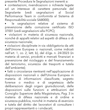
presente Procedura le Segnalazioni inerenti a:
▪ contestazioni, rivendicazioni o richieste legate
ad un interesse di carattere personale del
Segnalante (vedi segnalazioni al Social
Performance Team in conformità al Sistema di
Responsabilità sociale SA8000);
▪ le segnalazioni relative al sistema di
prevenzione della corruzione certificato ISO
37001 (vedi segnalazioni alla FCPC);
▪ violazioni in materia di sicurezza nazionale,
nonché di appalti relativi ad aspetti di difesa o di
sicurezza nazionale;
▪ violazioni disciplinate in via obbligatoria da atti
dell’Unione Europea o nazionali, come indicati
nell’art. 1, co. 2, lett. b), del d.lgs. n. 24/2023 (in
materia di servizi, prodotti e mercati finanziari e
prevenzione del riciclaggio e del finanziamento
del terrorismo, sicurezza dei trasporti e tutela
dell’ambiente);
▪ fatti o circostanze rientranti nell’applicazione di
disposizioni nazionali o dell’Unione Europea in
materia di informazioni classificate, segreto
forense o medico e di segretezza delle
deliberazioni degli organi giurisdizionali, delle
disposizioni sulle funzioni e attribuzioni del
Consiglio Superiore della Magistratura, Pag. 3 in
materia di difesa nazionale e di ordine e
sicurezza pubblica, nonché in materia di esercizio
e tutela del diritto dei lavoratori di consultare i
propri rappresentanti o i sindacati;