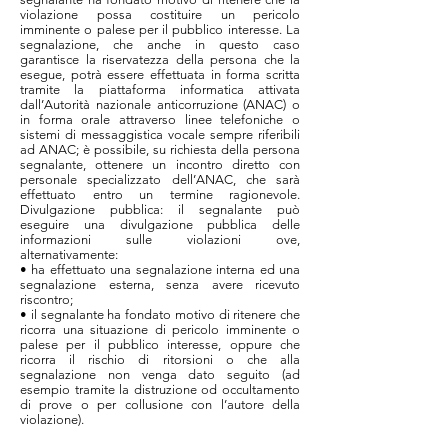
violazione possa costituire un pericolo
imminente o palese per il pubblico interesse. La
segnalazione, che anche in questo caso
garantisce la riservatezza della persona che la
esegue, potrà essere effettuata in forma scritta
tramite la piattaforma informatica attivata
dall’Autorità nazionale anticorruzione (ANAC) o
in forma orale attraverso linee telefoniche o
sistemi di messaggistica vocale sempre riferibili
ad ANAC; è possibile, su richiesta della persona
segnalante, ottenere un incontro diretto con
personale specializzato dell’ANAC, che sarà
effettuato entro un termine ragionevole.
Divulgazione pubblica: il segnalante può
eseguire una divulgazione pubblica delle
informazioni sulle violazioni ove,
alternativamente:
• ha effettuato una segnalazione interna ed una
segnalazione esterna, senza avere ricevuto
riscontro;
• il segnalante ha fondato motivo di ritenere che
ricorra una situazione di pericolo imminente o
palese per il pubblico interesse, oppure che
ricorra il rischio di ritorsioni o che alla
segnalazione non venga dato seguito (ad
esempio tramite la distruzione od occultamento
di prove o per collusione con l’autore della
violazione).