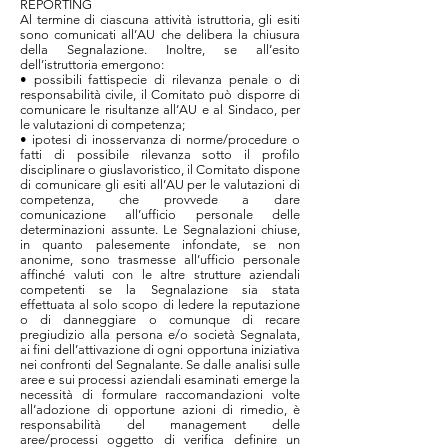
REPORTING
Al termine di ciascuna attività istruttoria, gli esiti
sono comunicati all’AU che delibera la chiusura
della Segnalazione. Inoltre, se all’esito
dell’istruttoria emergono:
• possibili fattispecie di rilevanza penale o di
responsabilità civile, il Comitato può disporre di
comunicare le risultanze all’AU e al Sindaco, per
le valutazioni di competenza;
• ipotesi di inosservanza di norme/procedure o
fatti di possibile rilevanza sotto il profilo
disciplinare o giuslavoristico, il Comitato dispone
di comunicare gli esiti all’AU per le valutazioni di
competenza, che provvede a dare
comunicazione all’ufficio personale delle
determinazioni assunte. Le Segnalazioni chiuse,
in quanto palesemente infondate, se non
anonime, sono trasmesse all’ufficio personale
affinché valuti con le altre strutture aziendali
competenti se la Segnalazione sia stata
effettuata al solo scopo di ledere la reputazione
o di danneggiare o comunque di recare
pregiudizio alla persona e/o società Segnalata,
ai fini dell’attivazione di ogni opportuna iniziativa
nei confronti del Segnalante. Se dalle analisi sulle
aree e sui processi aziendali esaminati emerge la
necessità di formulare raccomandazioni volte
all’adozione di opportune azioni di rimedio, è
responsabilità del management delle
aree/processi oggetto di verifica definire un