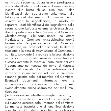
nel modo seguente: dovrà essere predisposta
una busta all’interno della quale dovranno essere
inserite due buste chiuse. Una con i dati
identificativi del segnalante unitamente alla
fotocopia del documento di riconoscimento;
un’altra con la segnalazione, in modo da
separare i dati identificativi del segnalante dalla
segnalazione. La busta esterna, anch’essa chiusa,
dovrà riportare la dicitura “riservata al Comitato
whistleblowing”. Chiunque riceva una lettera
indirizzata al Comitato whistleblowing dovrà
trasmetterla tempestivamente al Comitato
registrando, nel protocollo aziendale, la data di
ricezione e la data di trasmissione al Comitato. Il
comitato provvederà a registrare la segnalazione
nel proprio protocollo riservato dove traccerà
successivamente le eventuali comunicazioni con
il segnalante nel rispetto dei tempi di risposta
definiti dal decreto. La documentazione sarà
conservata in un archivio ad hoc le cui chiavi
saranno gestite solo dai membri del Comitato.
Eventuali documenti informatici e/o le
comunicazioni successive alla prima,
eventualmente anche scambiate per mail (mail
riservata:
(
technicalservices_whistleblowing@gmail.com
),
saranno archiviate in una cartella server protetta
cui avranno accesso solo i membri del comitato.
La mancata trasmissione di una Segnalazione
ricevuta al Comitato, nonché la violazione