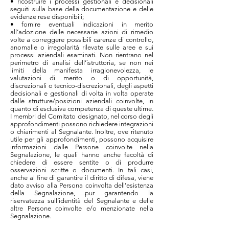
• ricostruire i processi gestionali e decisionali
seguiti sulla base della documentazione e delle
evidenze rese disponibili;
• fornire eventuali indicazioni in merito
all’adozione delle necessarie azioni di rimedio
volte a correggere possibili carenze di controllo,
anomalie o irregolarità rilevate sulle aree e sui
processi aziendali esaminati. Non rientrano nel
perimetro di analisi dell’istruttoria, se non nei
limiti della manifesta irragionevolezza, le
valutazioni di merito o di opportunità,
discrezionali o tecnico-discrezionali, degli aspetti
decisionali e gestionali di volta in volta operate
dalle strutture/posizioni aziendali coinvolte, in
quanto di esclusiva competenza di queste ultime.
I membri del Comitato designato, nel corso degli
approfondimenti possono richiedere integrazioni
o chiarimenti al Segnalante. Inoltre, ove ritenuto
utile per gli approfondimenti, possono acquisire
informazioni dalle Persone coinvolte nella
Segnalazione, le quali hanno anche facoltà di
chiedere di essere sentite o di produrre
osservazioni scritte o documenti. In tali casi,
anche al fine di garantire il diritto di difesa, viene
dato avviso alla Persona coinvolta dell’esistenza
della Segnalazione, pur garantendo la
riservatezza sull’identità del Segnalante e delle
altre Persone coinvolte e/o menzionate nella
Segnalazione.