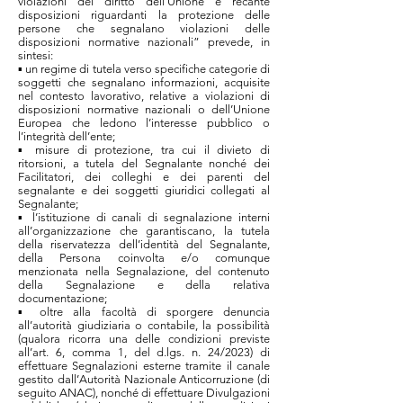
violazioni del diritto dell'Unione e recante
disposizioni riguardanti la protezione delle
persone che segnalano violazioni delle
disposizioni normative nazionali” prevede, in
sintesi:
▪ un regime di tutela verso specifiche categorie di
soggetti che segnalano informazioni, acquisite
nel contesto lavorativo, relative a violazioni di
disposizioni normative nazionali o dell’Unione
Europea che ledono l’interesse pubblico o
l’integrità dell’ente;
▪ misure di protezione, tra cui il divieto di
ritorsioni, a tutela del Segnalante nonché dei
Facilitatori, dei colleghi e dei parenti del
segnalante e dei soggetti giuridici collegati al
Segnalante;
▪ l’istituzione di canali di segnalazione interni
all’organizzazione che garantiscano, la tutela
della riservatezza dell’identità del Segnalante,
della Persona coinvolta e/o comunque
menzionata nella Segnalazione, del contenuto
della Segnalazione e della relativa
documentazione;
▪ oltre alla facoltà di sporgere denuncia
all’autorità giudiziaria o contabile, la possibilità
(qualora ricorra una delle condizioni previste
all’art. 6, comma 1, del d.lgs. n. 24/2023) di
effettuare Segnalazioni esterne tramite il canale
gestito dall’Autorità Nazionale Anticorruzione (di
seguito ANAC), nonché di effettuare Divulgazioni