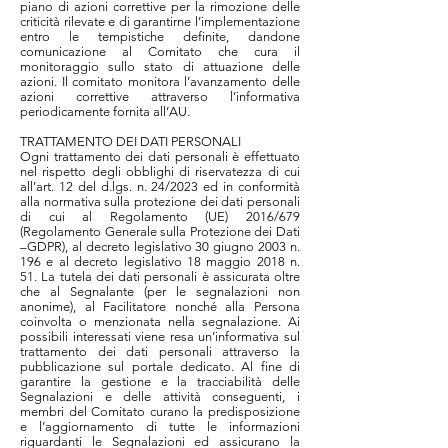
piano di azioni correttive per la rimozione delle
criticità rilevate e di garantirne l’implementazione
entro le tempistiche definite, dandone
comunicazione al Comitato che cura il
monitoraggio sullo stato di attuazione delle
azioni. Il comitato monitora l’avanzamento delle
azioni correttive attraverso l’informativa
periodicamente fornita all’AU.
TRATTAMENTO DEI DATI PERSONALI
Ogni trattamento dei dati personali è effettuato
nel rispetto degli obblighi di riservatezza di cui
all’art. 12 del d.lgs. n. 24/2023 ed in conformità
alla normativa sulla protezione dei dati personali
di cui al Regolamento (UE) 2016/679
(Regolamento Generale sulla Protezione dei Dati
–GDPR), al decreto legislativo 30 giugno 2003 n.
196 e al decreto legislativo 18 maggio 2018 n.
51. La tutela dei dati personali è assicurata oltre
che al Segnalante (per le segnalazioni non
anonime), al Facilitatore nonché alla Persona
coinvolta o menzionata nella segnalazione. Ai
possibili interessati viene resa un’informativa sul
trattamento dei dati personali attraverso la
pubblicazione sul portale dedicato. Al fine di
garantire la gestione e la tracciabilità delle
Segnalazioni e delle attività conseguenti, i
membri del Comitato curano la predisposizione
e l’aggiornamento di tutte le informazioni
riguardanti le Segnalazioni ed assicurano la