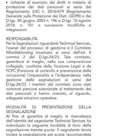
▪ richieste di esercizio dei diritti in materia di
protezione dei dati personali ai sensi del
Regolamento (UE) n. 2016/679 (Regolamento
Generale sulla Protezione dei Dati -GDPR) e dei
D.lgs. 30 giugno 2003 n. 196 e D.lgs. 10 agosto
2018, n. 101 e successive modifiche e
integrazioni.
RESPONSABILITÀ
Per le Segnalazioni riguardanti Technical Services,
l’owner del processo di gestione è il Comitato
Whistleblowing incaricato ai sensi dell’art. 4
comma 2 del D.lgs.24/23. Tale comitato,
garantisce al meglio, nella sua composizione
collegiale, costituita dalla funzione Legal e da
FCPC (Funzione di controllo e prevenzione della
corruzione) l’imparzialità e l’indipendenza nella
gestione delle segnalazioni ai sensi del
D.lgs.24/23. I membri del comitato sono stati
nominati persone autorizzate al trattamento dei
dati personali e hanno ricevuto, al riguardo,
adeguate istruzioni operative.
MODALITÀ DI PRESENTAZIONE DELLA
SEGNALAZIONE
Al fine di garantire al meglio la riservatezza
dell’identità del segnalante Technical Services ha
individuato la seguente modalità di Invio della
segnalazione tramite posta: Il segnalante dovrà
inviare la segnalazione per posta raccomandata