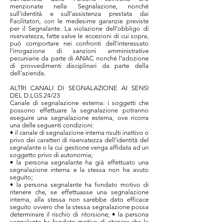
menzionate nella Segnalazione, nonché
sull’identità e sull’assistenza prestata dai
Facilitatori, con le medesime garanzie previste
per il Segnalante. La violazione dell’obbligo di
riservatezza, fatte salve le eccezioni di cui sopra,
può comportare nei confronti dell’interessato
l’irrogazione di sanzioni amministrative
pecuniarie da parte di ANAC nonché l’adozione
di provvedimenti disciplinari da parte della
dell’azienda.
ALTRI CANALI DI SEGNALAZIONE AI SENSI
DEL D.LGS.24/23
Canale di segnalazione esterna: i soggetti che
possono effettuare la segnalazione potranno
eseguire una segnalazione esterna, ove ricorra
una delle seguenti condizioni:
• il canale di segnalazione interna risulti inattivo o
privo dei caratteri di riservatezza dell’identità del
segnalante o la cui gestione venga affidata ad un
soggetto privo di autonomia;
• la persona segnalante ha già effettuato una
segnalazione interna e la stessa non ha avuto
seguito;
• la persona segnalante ha fondato motivo di
ritenere che, se effettuasse una segnalazione
interna, alla stessa non sarebbe dato efficace
seguito ovvero che la stessa segnalazione possa
determinare il rischio di ritorsione; • la persona
segnalante ha fondato motivo di ritenere che la