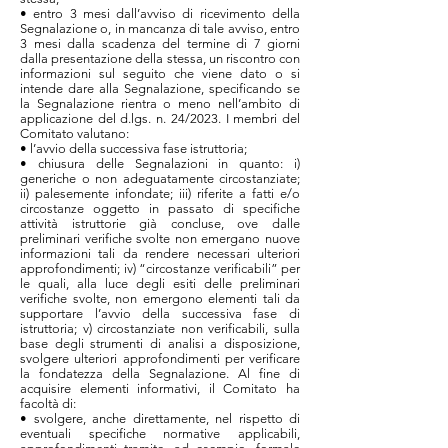
• entro 3 mesi dall’avviso di ricevimento della
Segnalazione o, in mancanza di tale avviso, entro
3 mesi dalla scadenza del termine di 7 giorni
dalla presentazione della stessa, un riscontro con
informazioni sul seguito che viene dato o si
intende dare alla Segnalazione, specificando se
la Segnalazione rientra o meno nell’ambito di
applicazione del d.lgs. n. 24/2023. I membri del
Comitato valutano:
• l’avvio della successiva fase istruttoria;
• chiusura delle Segnalazioni in quanto: i)
generiche o non adeguatamente circostanziate;
ii) palesemente infondate; iii) riferite a fatti e/o
circostanze oggetto in passato di specifiche
attività istruttorie già concluse, ove dalle
preliminari verifiche svolte non emergano nuove
informazioni tali da rendere necessari ulteriori
approfondimenti; iv) “circostanze verificabili” per
le quali, alla luce degli esiti delle preliminari
verifiche svolte, non emergono elementi tali da
supportare l’avvio della successiva fase di
istruttoria; v) circostanziate non verificabili, sulla
base degli strumenti di analisi a disposizione,
svolgere ulteriori approfondimenti per verificare
la fondatezza della Segnalazione. Al fine di
acquisire elementi informativi, il Comitato ha
facoltà di:
• svolgere, anche direttamente, nel rispetto di
eventuali specifiche normative applicabili,