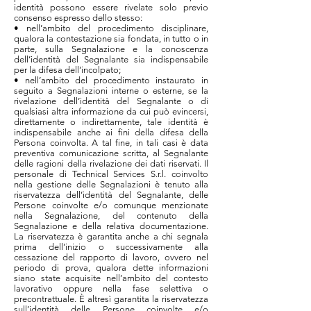
identità possono essere rivelate solo previo
consenso espresso dello stesso:
• nell’ambito del procedimento disciplinare,
qualora la contestazione sia fondata, in tutto o in
parte, sulla Segnalazione e la conoscenza
dell’identità del Segnalante sia indispensabile
per la difesa dell’incolpato;
• nell’ambito del procedimento instaurato in
seguito a Segnalazioni interne o esterne, se la
rivelazione dell’identità del Segnalante o di
qualsiasi altra informazione da cui può evincersi,
direttamente o indirettamente, tale identità è
indispensabile anche ai fini della difesa della
Persona coinvolta. A tal fine, in tali casi è data
preventiva comunicazione scritta, al Segnalante
delle ragioni della rivelazione dei dati riservati. Il
personale di Technical Services S.r.l. coinvolto
nella gestione delle Segnalazioni è tenuto alla
riservatezza dell’identità del Segnalante, delle
Persone coinvolte e/o comunque menzionate
nella Segnalazione, del contenuto della
Segnalazione e della relativa documentazione.
La riservatezza è garantita anche a chi segnala
prima dell’inizio o successivamente alla
cessazione del rapporto di lavoro, ovvero nel
periodo di prova, qualora dette informazioni
siano state acquisite nell’ambito del contesto
lavorativo oppure nella fase selettiva o
precontrattuale. È altresì garantita la riservatezza
sull’identità delle Persone coinvolte e/o