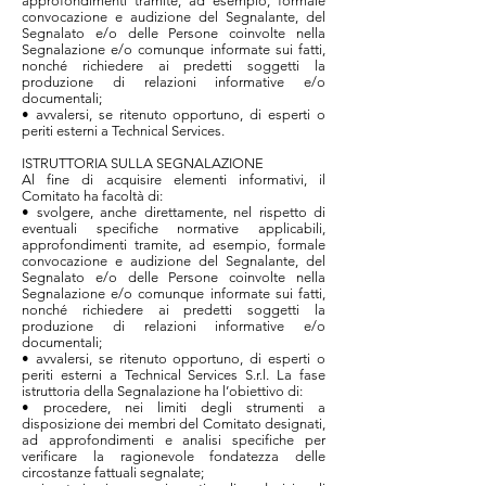
approfondimenti tramite, ad esempio, formale
convocazione e audizione del Segnalante, del
Segnalato e/o delle Persone coinvolte nella
Segnalazione e/o comunque informate sui fatti,
nonché richiedere ai predetti soggetti la
produzione di relazioni informative e/o
documentali;
• avvalersi, se ritenuto opportuno, di esperti o
periti esterni a Technical Services.
ISTRUTTORIA SULLA SEGNALAZIONE
Al fine di acquisire elementi informativi, il
Comitato ha facoltà di:
• svolgere, anche direttamente, nel rispetto di
eventuali specifiche normative applicabili,
approfondimenti tramite, ad esempio, formale
convocazione e audizione del Segnalante, del
Segnalato e/o delle Persone coinvolte nella
Segnalazione e/o comunque informate sui fatti,
nonché richiedere ai predetti soggetti la
produzione di relazioni informative e/o
documentali;
• avvalersi, se ritenuto opportuno, di esperti o
periti esterni a Technical Services S.r.l. La fase
istruttoria della Segnalazione ha l’obiettivo di:
• procedere, nei limiti degli strumenti a
disposizione dei membri del Comitato designati,
ad approfondimenti e analisi specifiche per
verificare la ragionevole fondatezza delle
circostanze fattuali segnalate;