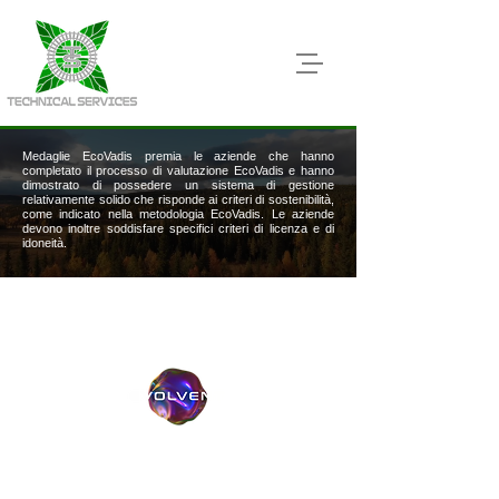
Medaglie EcoVadis premia le aziende che hanno
completato il processo di valutazione EcoVadis e hanno
dimostrato di possedere un sistema di gestione
relativamente solido che risponde ai criteri di sostenibilità,
come indicato nella metodologia EcoVadis. Le aziende
devono inoltre soddisfare specifici criteri di licenza e di
idoneità.
Privacy Policy
Sviluppo Website
Logo Design & Brand Communication
www.evolvent.it